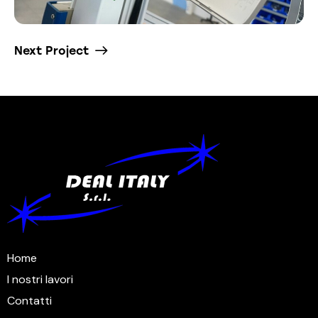
Next Project
Via Evangelista Torricelli 8 – Noale (VE)
Home
I nostri lavori
Contatti