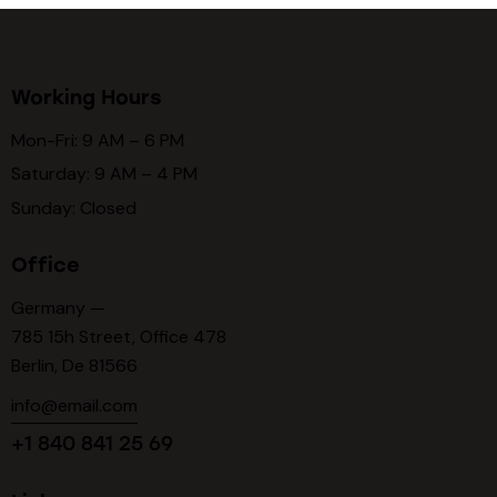
Working Hours
Mon-Fri: 9 AM – 6 PM
Saturday: 9 AM – 4 PM
Sunday: Closed
Office
Germany —
785 15h Street, Office 478
Berlin, De 81566
info@email.com
+1 840 841 25 69