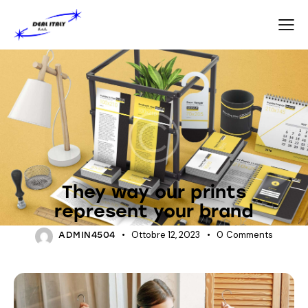
BLOG
They way our prints
represent your brand
Ottobre 12, 2023
0
Comments
ADMIN4504